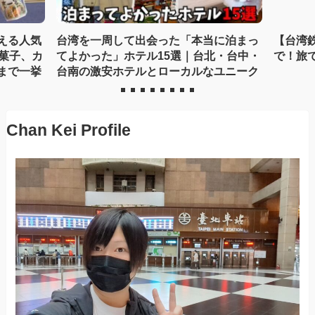
える人気
台湾を一周して出会った「本当に泊まっ
【台湾
菓子、カ
てよかった」ホテル15選｜台北・台中・
で！旅
まで一挙
台南の激安ホテルとローカルなユニーク
宿まで徹...
Chan Kei Profile