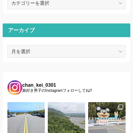
テ
ゴ
リ
ー
アーカイブ
ア
ー
カ
イ
ブ
chan_kei_0301
旅好き男子のInstagramフォローしてね!!