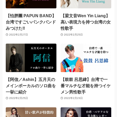
【怕胖團 PAPUN BAND】
【梁文音Wen Yin Liang】
台湾ですごいパンクバンド
高い表現力を持つ台湾の女
みつけた‼
性歌手
2022年2月27日
2022年2月25日
【阿信／Ashin】五月天の
【鼓鼓 呂思緯】台湾で一
メインボーカルのソロ曲を
番マルチな才能を持つイケ
一挙に紹介
メン男性歌手
2022年2月25日
2022年2月23日