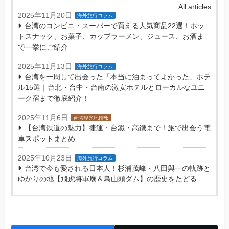
All articles
2025年11月20日
海外旅行コラム
台湾のコンビニ・スーパーで買える人気商品22選！ホッ
トスナック、お菓子、カップラーメン、ジュース、お酒ま
で一挙にご紹介
2025年11月13日
海外旅行コラム
台湾を一周して出会った「本当に泊まってよかった」ホテ
ル15選｜台北・台中・台南の激安ホテルとローカルなユニ
ーク宿まで徹底紹介！
2025年11月6日
台湾観光地情報
【台湾鉄道の魅力】捷運・台鐵・高鐵まで！旅で出会う電
車スポットまとめ
2025年10月23日
海外旅行コラム
台湾で今も愛される日本人！杉浦茂峰・八田與一の軌跡と
ゆかりの地【飛虎将軍廟＆鳥山頭ダム】の歴史をたどる