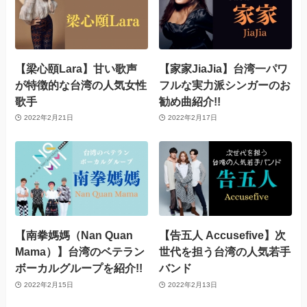
【梁心頤Lara】甘い歌声
【家家JiaJia】台湾一パワ
が特徴的な台湾の人気女性
フルな実力派シンガーのお
歌手
勧め曲紹介!!
2022年2月21日
2022年2月17日
【南拳媽媽（Nan Quan
【告五人 Accusefive】次
Mama）】台湾のベテラン
世代を担う台湾の人気若手
ボーカルグループを紹介!!
バンド
2022年2月15日
2022年2月13日