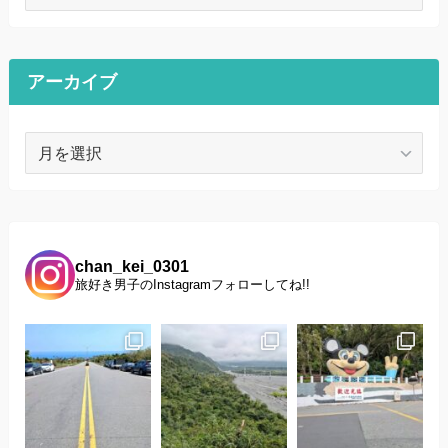
テ
ゴ
リ
ー
アーカイブ
ア
ー
カ
イ
ブ
chan_kei_0301
旅好き男子のInstagramフォローしてね!!