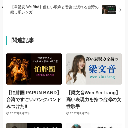
【韋禮安 WeiBird】優しい歌声と音楽に浸れる台湾の
癒し系シンガー
関連記事
【怕胖團 PAPUN BAND】
【梁文音Wen Yin Liang】
台湾ですごいパンクバンド
高い表現力を持つ台湾の女
みつけた‼
性歌手
2022年2月27日
2022年2月25日