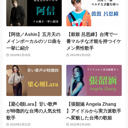
【阿信／Ashin】五月天の
【鼓鼓 呂思緯】台湾で一
メインボーカルのソロ曲を
番マルチな才能を持つイケ
一挙に紹介
メン男性歌手
2022年2月25日
2022年2月23日
【梁心頤Lara】甘い歌声
【張韶涵 Angela Zhang
が特徴的な台湾の人気女性
】アイドルから実力派歌手
歌手
へ変貌した台湾の歌姫
2022年2月21日
2022年2月19日