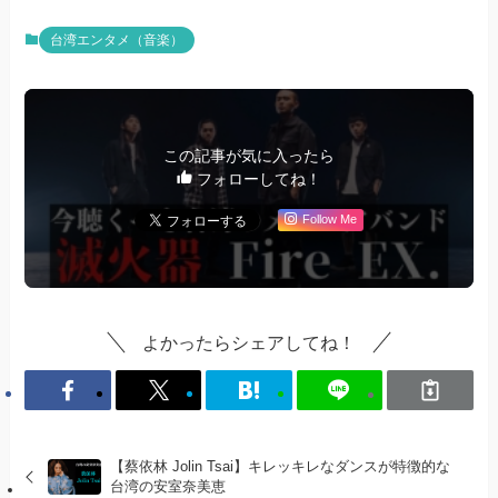
台湾エンタメ（音楽）
この記事が気に入ったら
フォローしてね！
Follow Me
よかったらシェアしてね！
【蔡依林 Jolin Tsai】キレッキレなダンスが特徴的な
台湾の安室奈美恵