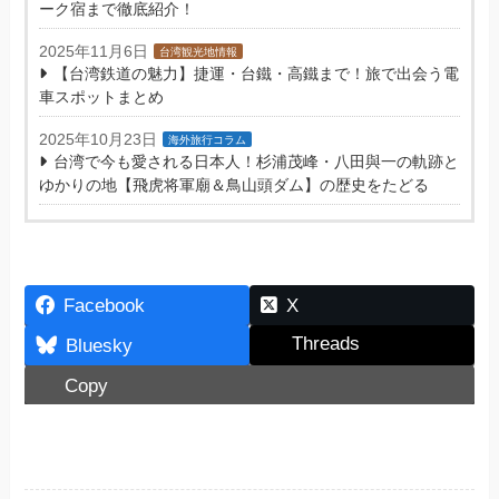
ーク宿まで徹底紹介！
2025年11月6日
台湾観光地情報
【台湾鉄道の魅力】捷運・台鐵・高鐵まで！旅で出会う電
車スポットまとめ
2025年10月23日
海外旅行コラム
台湾で今も愛される日本人！杉浦茂峰・八田與一の軌跡と
ゆかりの地【飛虎将軍廟＆鳥山頭ダム】の歴史をたどる
Facebook
X
Threads
Bluesky
Copy