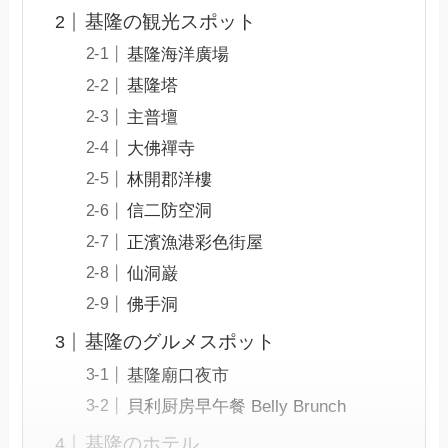
基隆の観光スポット
基隆海洋廣場
基隆塔
主普壇
大佛禪寺
林開郡洋樓
信二防空洞
正濱漁港彩色街屋
仙洞巌
佛手洞
基隆のグルメスポット
基隆廟口夜市
貝利厨房早午餐 Belly Brunch
基隆のホテル