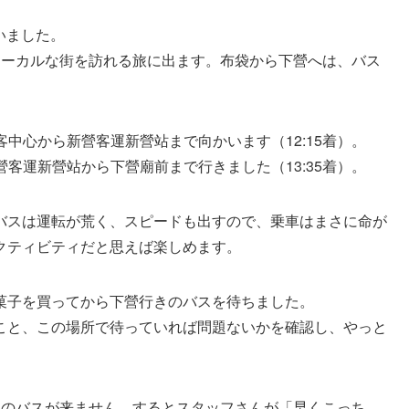
いました。
ローカルな街を訪れる旅に出ます。布袋から下營へは、バス
遊客中心から新營客運新營站まで向かいます（12:15着）。
新營客運新營站から下營廟前まで行きました（13:35着）。
バスは運転が荒く、スピードも出すので、乗車はまさに命が
クティビティだと思えば楽しめます。
菓子を買ってから下營行きのバスを待ちました。
こと、この場所で待っていれば問題ないかを確認し、やっと
きのバスが来ません。するとスタッフさんが「早くこっち