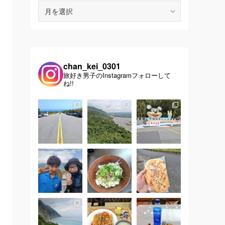
ア
ー
カ
イ
ブ
chan_kei_0301
旅好き男子のInstagramフォローして
ね!!