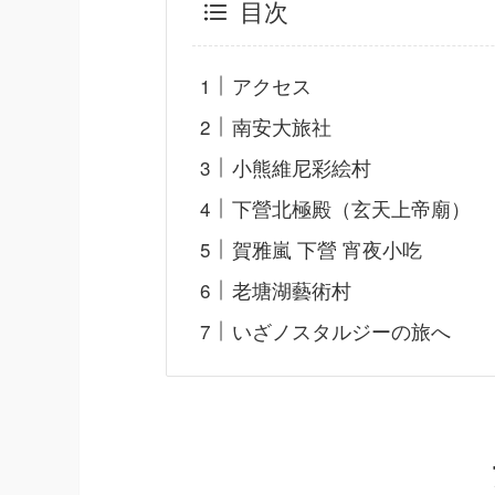
目次
アクセス
南安大旅社
小熊維尼彩絵村
下營北極殿（玄天上帝廟）
賀雅嵐 下營 宵夜小吃
老塘湖藝術村
いざノスタルジーの旅へ