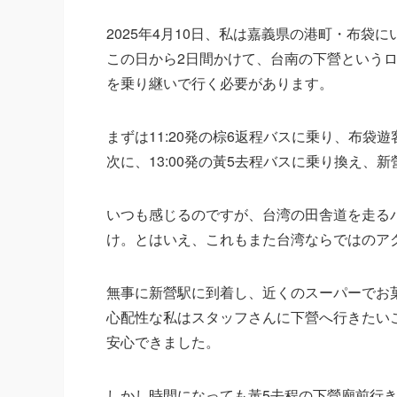
2025年4月10日、私は嘉義県の港町・布袋に
この日から2日間かけて、台南の下營という
を乗り継いで行く必要があります。
まずは11:20発の棕6返程バスに乗り、布袋
次に、13:00発の黃5去程バスに乗り換え、
いつも感じるのですが、台湾の田舎道を走る
け。とはいえ、これもまた台湾ならではのア
無事に新營駅に到着し、近くのスーパーでお
心配性な私はスタッフさんに下營へ行きたい
安心できました。
しかし時間になっても黃5去程の下營廟前行