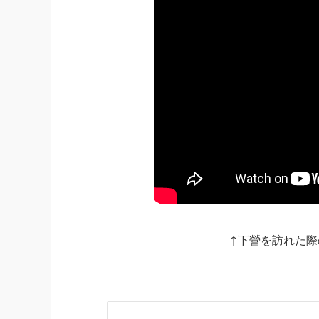
↑下營を訪れた