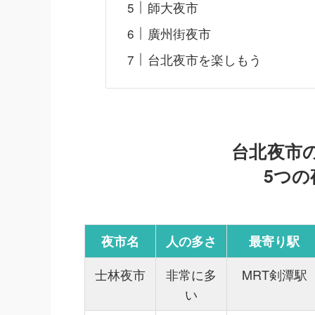
師大夜市
廣州街夜市
台北夜市を楽しもう
台北夜市
5つの
夜市名
人の多さ
最寄り駅
士林夜市
非常に多
MRT剣潭駅
い