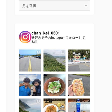
ア
ー
カ
イ
ブ
chan_kei_0301
旅好き男子のInstagramフォローして
ね!!