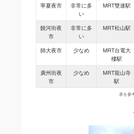
寧夏夜市
非常に多
MRT雙連駅
い
饒河街夜
非常に多
MRT松山駅
市
い
師大夜市
少なめ
MRT台電大
樓駅
廣州街夜
少なめ
MRT龍山寺
市
駅
表を参