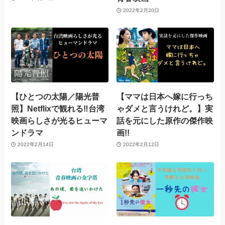
2022年2月20日
【ひとつの太陽／陽光普
【ママは日本へ嫁に行っち
照】Netflixで観れる‼台湾
ゃダメと言うけれど。】実
映画らしさが光るヒューマ
話を元にした原作の傑作映
ンドラマ
画!!
2022年2月14日
2022年2月12日