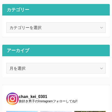
カテゴリー
カ
テ
ゴ
リ
ー
アーカイブ
ア
ー
カ
イ
ブ
chan_kei_0301
旅好き男子のInstagramフォローしてね!!