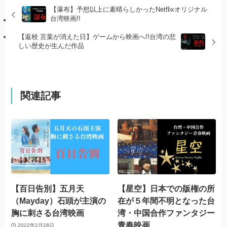
【瀑布】予想以上に素晴らしかったNetflixオリジナル
台湾映画!!
【返校 言葉が消えた日】ゲームから映画へ!!台湾の悲
しい歴史が生んだ作品
関連記事
【百日告別】五月天
【星空】日本での版権の所
（Mayday）石頭が主演の
在が５年間不明となった台
胸に刺さる台湾映画
湾・中国合作ファンタジー
青春映画
2022年2月28日