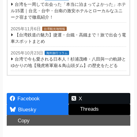
台湾を一周して出会った「本当に泊まってよかった」ホテ
ル15選｜台北・台中・台南の激安ホテルとローカルなユニ
ーク宿まで徹底紹介！
2025年11月6日
台湾観光地情報
【台湾鉄道の魅力】捷運・台鐵・高鐵まで！旅で出会う電
車スポットまとめ
2025年10月23日
海外旅行コラム
台湾で今も愛される日本人！杉浦茂峰・八田與一の軌跡と
ゆかりの地【飛虎将軍廟＆鳥山頭ダム】の歴史をたどる
Facebook
X
Threads
Bluesky
Copy