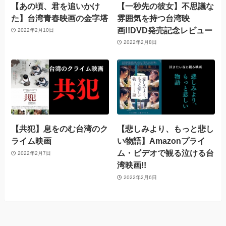
【あの頃、君を追いかけ
【一秒先の彼女】不思議な
た】台湾青春映画の金字塔
雰囲気を持つ台湾映
画!!DVD発売記念レビュー
2022年2月10日
2022年2月8日
【共犯】息をのむ台湾のク
【悲しみより、もっと悲し
ライム映画
い物語】Amazonプライ
ム・ビデオで観る泣ける台
2022年2月7日
湾映画!!
2022年2月6日