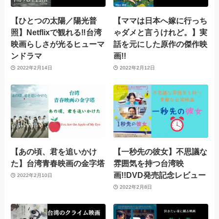
【ひとつの太陽／陽光普
【ママは日本へ嫁に行っち
照】Netflixで観れる‼台湾
ゃダメと言うけれど。】実
映画らしさが光るヒューマ
話を元にした原作の傑作映
ンドラマ
画!!
2022年2月14日
2022年2月12日
【あの頃、君を追いかけ
【一秒先の彼女】不思議な
た】台湾青春映画の金字塔
雰囲気を持つ台湾映
画!!DVD発売記念レビュー
2022年2月10日
2022年2月8日