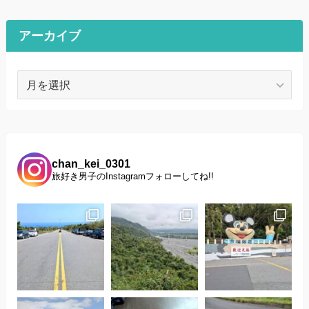
ゴ
リ
ー
アーカイブ
ア
ー
カ
イ
ブ
chan_kei_0301
旅好き男子のInstagramフォローしてね!!