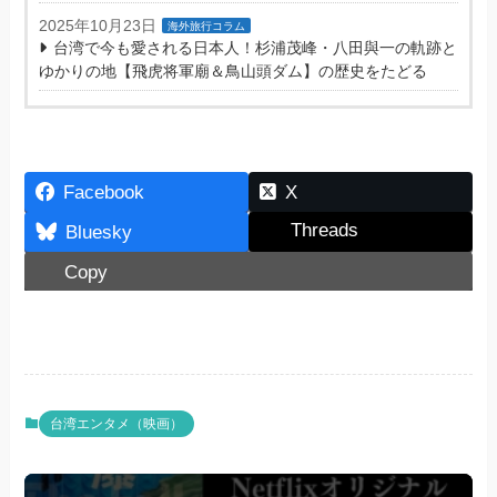
2025年10月23日
海外旅行コラム
台湾で今も愛される日本人！杉浦茂峰・八田與一の軌跡と
ゆかりの地【飛虎将軍廟＆鳥山頭ダム】の歴史をたどる
Facebook
X
Threads
Bluesky
Copy
台湾エンタメ（映画）